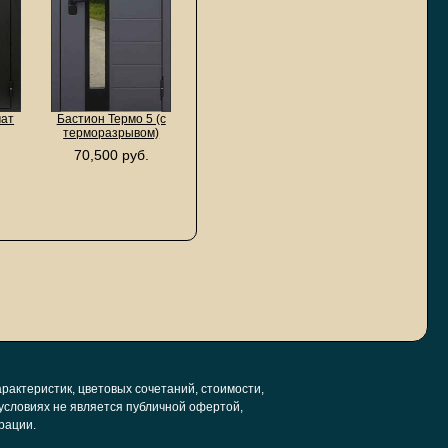
мат
Бастион Термо 5 (с
терморазрывом)
70,500 руб.
рактеристик, цветовых сочетаний, стоимости,
условиях не является публичной офертой,
рации.