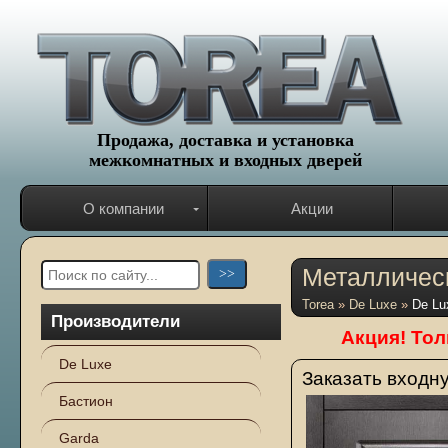
Продажа, доставка и установка
межкомнатных и входных дверей
О компании
Акции
Металлическ
Torea
»
De Luxe
»
De Lu
Производители
Акция! Тол
De Luxe
Заказать входн
Бастион
Garda