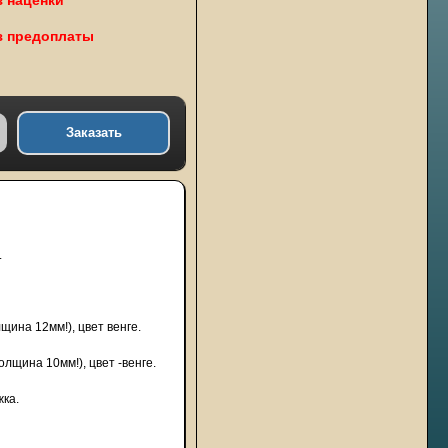
з наценки
з предоплаты
Заказать
.
ина 12мм!), цвет венге.
лщина 10мм!), цвет -венге.
жка.