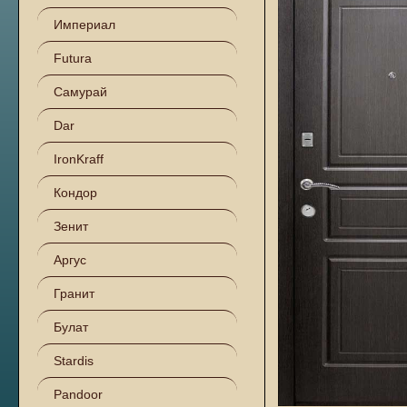
Империал
Futura
Самурай
Dar
IronKraff
Кондор
Зенит
Аргус
Гранит
Булат
Stardis
Pandoor